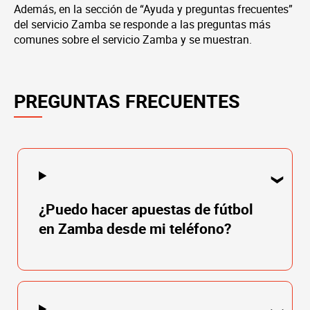
Además, en la sección de “Ayuda y preguntas frecuentes”
del servicio Zamba se responde a las preguntas más
comunes sobre el servicio Zamba y se muestran.
PREGUNTAS FRECUENTES
¿Puedo hacer apuestas de fútbol
en Zamba desde mi teléfono?