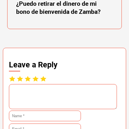
¿Puedo retirar el dinero de mi
bono de bienvenida de Zamba?
Leave a Reply