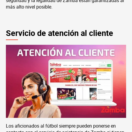
seguridad y la legalidad de Zamba están garantizadas al
más alto nivel posible.
Servicio de atención al cliente
Los aficionados al fútbol siempre pueden ponerse en