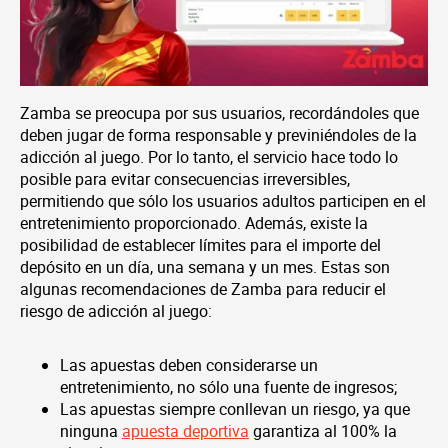
Zamba se preocupa por sus usuarios, recordándoles que
deben jugar de forma responsable y previniéndoles de la
adicción al juego. Por lo tanto, el servicio hace todo lo
posible para evitar consecuencias irreversibles,
permitiendo que sólo los usuarios adultos participen en el
entretenimiento proporcionado. Además, existe la
posibilidad de establecer límites para el importe del
depósito en un día, una semana y un mes. Estas son
algunas recomendaciones de Zamba para reducir el
riesgo de adicción al juego:
Las apuestas deben considerarse un
entretenimiento, no sólo una fuente de ingresos;
Las apuestas siempre conllevan un riesgo, ya que
ninguna
apuesta deportiva
garantiza al 100% la