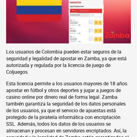
Los usuarios de Colombia pueden estar seguros de la
seguridad y legalidad de apostar en Zamba, ya que está
autorizada y regulada por la licencia de juego de
Coljuegos.
Esta licencia permite a los usuarios mayores de 18 años
apostar en fútbol y otros deportes y jugar a juegos de
casino online por dinero real de forma legal. Zamba
también garantiza la seguridad de los datos personales
de los usuarios, ya que el servicio de apuestas está
protegido de la piratería informática con encriptación
SSL. Además, todos los datos de los usuarios se
almacenan y procesan en servidores encriptados. Así, la