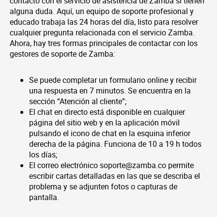
contacto con el servicio de asistencia de Zamba si tienen
alguna duda. Aquí, un equipo de soporte profesional y
educado trabaja las 24 horas del día, listo para resolver
cualquier pregunta relacionada con el servicio Zamba.
Ahora, hay tres formas principales de contactar con los
gestores de soporte de Zamba:
Se puede completar un formulario online y recibir
una respuesta en 7 minutos. Se encuentra en la
sección “Atención al cliente”;
El chat en directo está disponible en cualquier
página del sitio web y en la aplicación móvil
pulsando el icono de chat en la esquina inferior
derecha de la página. Funciona de 10 a 19 h todos
los días;
El correo electrónico
soporte@zamba.co
permite
escribir cartas detalladas en las que se describa el
problema y se adjunten fotos o capturas de
pantalla.