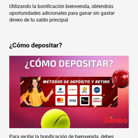
Utilizando la bonificación bienvenida, obtendrás
oportunidades adicionales para ganar sin gastar
dinero de tu saldo principal.
¿Cómo depositar?
Para recibir la bonificación de bienvenida, debes