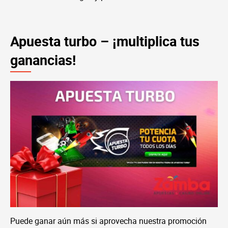
Apuesta turbo – ¡multiplica tus
ganancias!
Puede ganar aún más si aprovecha nuestra promoción