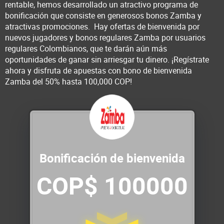
rentable, hemos desarrollado un atractivo programa de
bonificación que consiste en generosos bonos Zamba y
atractivas promociones. Hay ofertas de bienvenida por
nuevos jugadores y bonos regulares Zamba por usuarios
regulares Colombianos, que te darán aún más
oportunidades de ganar sin arriesgar tu dinero. ¡Regístrate
ahora y disfruta de apuestas con bono de bienvenida
Zamba del 50% hasta 100,000 COP!
Bonificación de bienvenida
COP$
100000