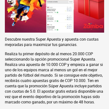
Descubre nuestra Super Apuesta y apuesta con cuotas
mejoradas para maximizar tus ganancias.
Realiza tu primer depósito de al menos 20.000 COP
seleccionando la opción promocional Super Apuesta.
Realiza una apuesta de 10.000 COP y empieza a ganar si
uno de los equipos marca al menos un gol en el mejor
partido de fútbol del mundo. Si se consigue este objetivo,
recibirás cuatro apuestas gratis de COP 10.000. Ten en
cuenta que la promoción Súper Apuesta incluye partidos
con cuotas de 5.0. El apostar gratis estará disponible una
vez que el evento deportivo de la promoción hayas sido
marcado como ganado, por un máximo de 48 horas.