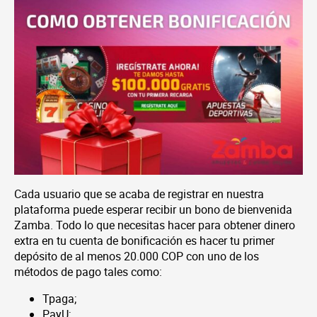
Cada usuario que se acaba de registrar en nuestra
plataforma puede esperar recibir un bono de bienvenida
Zamba. Todo lo que necesitas hacer para obtener dinero
extra en tu cuenta de bonificación es hacer tu primer
depósito de al menos 20.000 COP con uno de los
métodos de pago tales como:
Tpaga;
PayU;