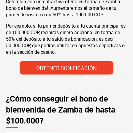
Colombia con una atractiva oferta en forma de Zamba
bono de bienvenida! ¡Aumentaremos el tamaño de tu
primer depósito en un 50% hasta 100.000 COP!
Por ejemplo, si tu primer depósito a tu cuenta principal es
de 100.000 COP, recibirás dinero adicional en forma de
50% del depósito a tu saldo de bonificación, es decir
50.000 COP, que podrás utilizar en apuestas deportivas o
en la sección de casino.
OBTENER BONIFICACIÓN
¿Cómo conseguir el bono de
bienvenida de Zamba de hasta
$100.000?