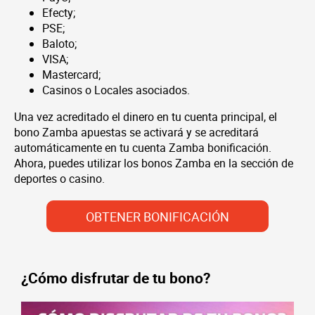
Efecty;
PSE;
Baloto;
VISA;
Mastercard;
Casinos o Locales asociados.
Una vez acreditado el dinero en tu cuenta principal, el
bono Zamba apuestas se activará y se acreditará
automáticamente en tu cuenta Zamba bonificación.
Ahora, puedes utilizar los bonos Zamba en la sección de
deportes o casino.
OBTENER BONIFICACIÓN
¿Cómo disfrutar de tu bono?