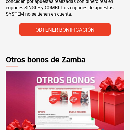
conceden por apuestas realizadas con dinero real en
cupones SINGLE y COMBI. Los cupones de apuestas
SYSTEM no se tienen en cuenta.
OBTENER BONIFICACIÓN
Otros bonos de Zamba