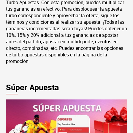
Turbo Apuestas. Con esta promoción, puedes multiplicar
tus ganancias en efectivo. Para desbloquear la apuesta
turbo correspondiente y aprovechar la oferta, sigue los
términos y condiciones al realizar su apuesta. ¡Todas las
ganancias incrementadas serán tuyas! Puedes obtener un
10%, 15% y 20% adicional a tus ganancias de apostar
antes del partido, apostar en multideporte, eventos en
directo, combinadas, etc. Puedes encontrar las opciones
de turbo apuestas disponibles en la página de la
promoción.
Súper Apuesta