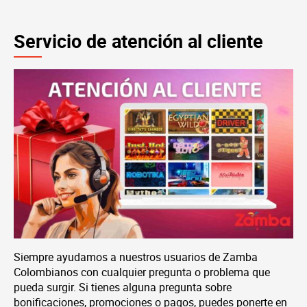
Servicio de atención al cliente
Siempre ayudamos a nuestros usuarios de Zamba
Colombianos con cualquier pregunta o problema que
pueda surgir. Si tienes alguna pregunta sobre
bonificaciones, promociones o pagos, puedes ponerte en